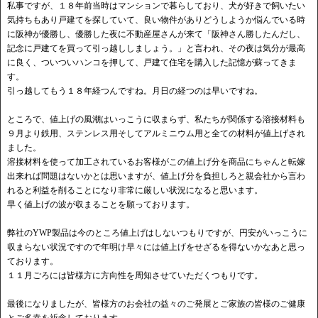
私事ですが、１８年前当時はマンションで暮らしており、犬が好きで飼いたい
気持ちもあり戸建てを探していて、良い物件がありどうしようか悩んでいる時
に阪神が優勝し、優勝した夜に不動産屋さんが来て「阪神さん勝したんだし、
記念に戸建てを買って引っ越ししましょう。」と言われ、その夜は気分が最高
に良く、ついついハンコを押して、戸建て住宅を購入した記憶が蘇ってきま
す。
引っ越してもう１８年経つんですね。月日の経つのは早いですね。
ところで、値上げの風潮はいっこうに収まらず、私たちが関係する溶接材料も
９月より鉄用、ステンレス用そしてアルミニウム用と全ての材料が値上げされ
ました。
溶接材料を使って加工されているお客様がこの値上げ分を商品にちゃんと転嫁
出来れば問題はないかとは思いますが、値上げ分を負担しろと親会社から言わ
れると利益を削ることになり非常に厳しい状況になると思います。
早く値上げの波が収まることを願っております。
弊社のYWP製品は今のところ値上げはしないつもりですが、円安がいっこうに
収まらない状況ですので年明け早々には値上げをせざるを得ないかなあと思っ
ております。
１１月ごろには皆様方に方向性を周知させていただくつもりです。
最後になりましたが、皆様方のお会社の益々のご発展とご家族の皆様のご健康