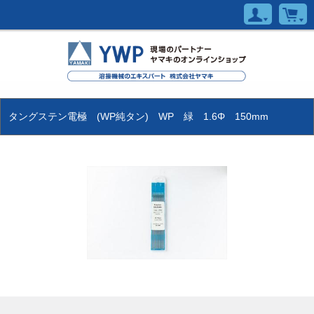
タングステン電極 (WP純タン) WP 緑 1.6Φ 150mm