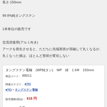
長さ:150mm
99.8%純タングステン
1本単位の販売です
交流溶接用(アルミ向き)
アークを発生させると、ただちに先端形状が溶融して丸くなるが、
丸くなった後は、ほとんど形状が変化しない
タングステン電極 (WP純タン) WP 緑 1.6Φ 150mm
88011
商品コード：
■TIG
関連カテゴリ：
■TIG
>
タングステン電極
616
円
販売価格(税込)：